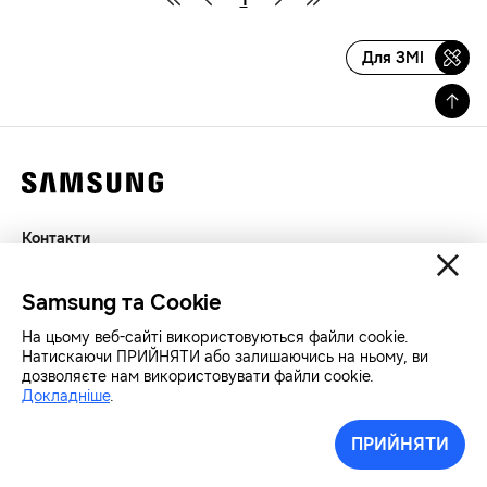
Для ЗМІ
Контакти
Декларація
Samsung та Cookie
Конфіденційність
SAMSUNG.COM
На цьому веб-сайті використовуються файли cookie.
Натискаючи ПРИЙНЯТИ або залишаючись на ньому, ви
дозволяєте нам використовувати файли cookie.
Авторські права© SAMSUNG Всі права захищенно.
Докладніше
.
ПРИЙНЯТИ