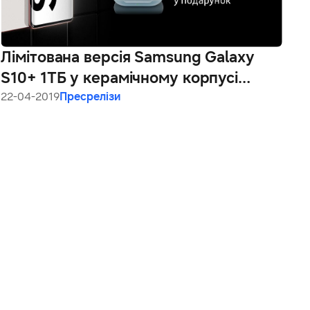
Лімітована версія Samsung Galaxy
S10+ 1ТБ у керамічному корпусі
доступна в Україні
22-04-2019
Пресрелізи