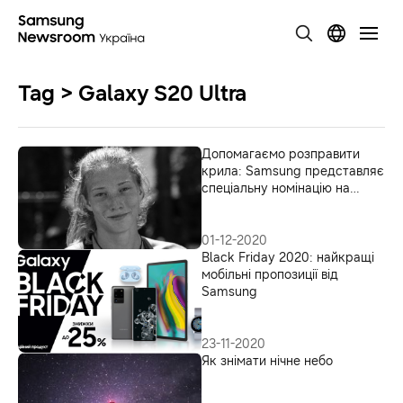
Tag > Galaxy S20 Ultra
Допомагаємо розправити
крила: Samsung представляє
спеціальну номінацію на
конкурсі Bird in Flight Prize
‘20
01-12-2020
Black Friday 2020: найкращі
мобільні пропозиції від
Samsung
23-11-2020
Як знімати нічне небо