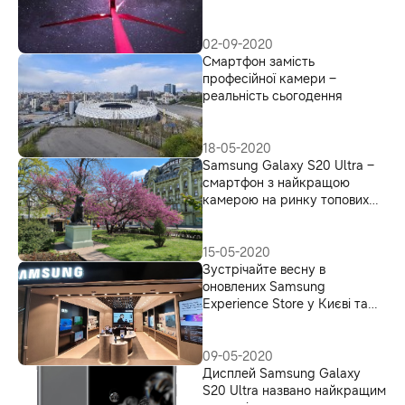
02-09-2020
Смартфон замість
професійної камери –
реальність сьогодення
18-05-2020
Samsung Galaxy S20 Ultra –
смартфон з найкращою
камерою на ринку топових
смартфонів, за версією
незалежного блогерського
тесту
15-05-2020
Зустрічайте весну в
оновлених Samsung
Experience Store у Києві та
Львові
09-05-2020
Дисплей Samsung Galaxy
S20 Ultra названо найкращим