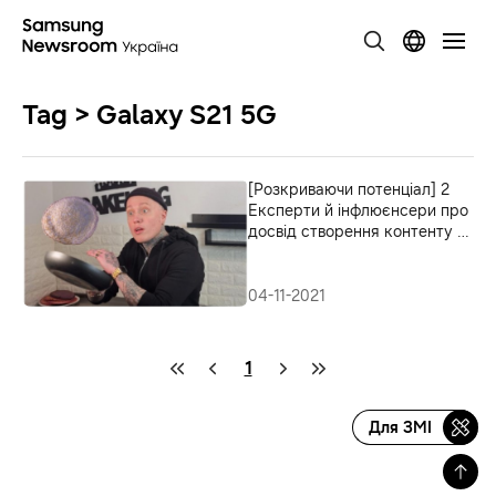
Tag > Galaxy S21 5G
[Розкриваючи потенціал] 2
Експерти й інфлюєнсери про
досвід створення контенту з
потужною камерою Galaxy
S21
04-11-2021
1
Для ЗМІ