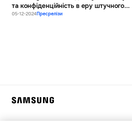
та конфіденційність в еру штучного
інтелекту, надаючи користувачам
05-12-2024
Пресрелізи
більше прозорості та вибору