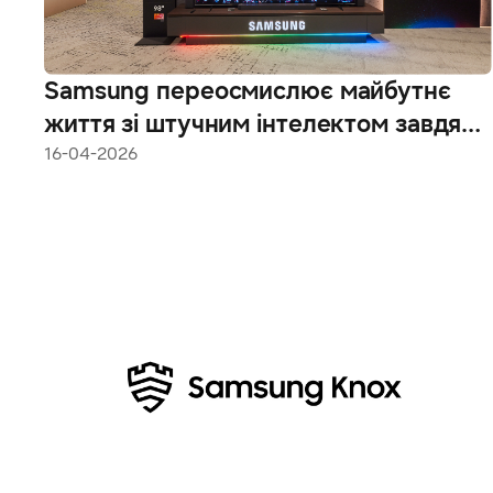
Samsung переосмислює майбутнє
життя зі штучним інтелектом завдяки
інноваціям у галузі телевізорів на
16-04-2026
виставці «Inside Samsung: The First
Look, Європа»