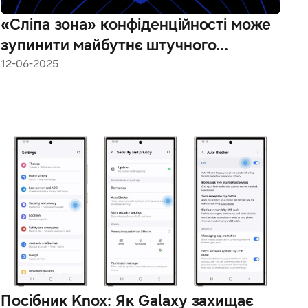
«Сліпа зона» конфіденційності може
зупинити майбутнє штучного
інтелекту в домівках європейців, –
12-06-2025
нове дослідження
Посібник Knox: Як Galaxy захищає