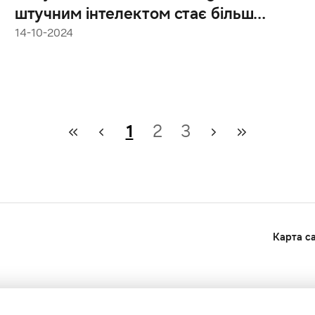
штучним інтелектом стає більш
захищеною завдяки Knox Matrix
14-10-2024
1
2
3
Карта с