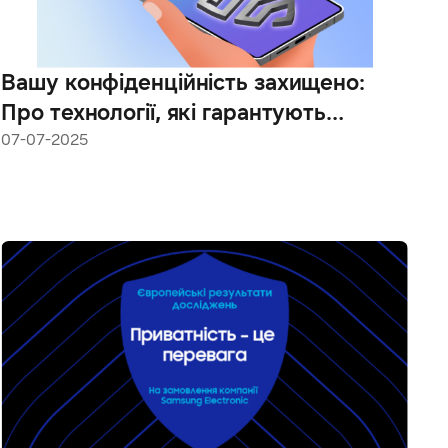
Вашу конфіденційність захищено:
Про технології, які гарантують
безпеку та персоналізацію Galaxy AI
07-07-2025