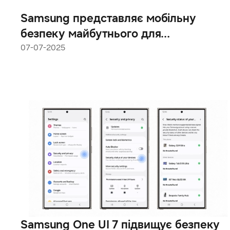
Samsung представляє мобільну
безпеку майбутнього для
персоналізованого AI-досвіду
07-07-2025
Samsung One UI 7 підвищує безпеку