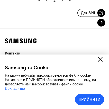
Для ЗМІ
Контакти
Декларація
Samsung та Cookie
Конфіденційність
SAMSUNG.COM
На цьому веб-сайті використовуються файли cookie.
Натискаючи ПРИЙНЯТИ або залишаючись на ньому, ви
дозволяєте нам використовувати файли cookie.
Авторські права© SAMSUNG Всі права захищенно.
Докладніше
.
ПРИЙНЯТИ