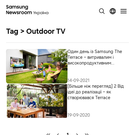
Tag > Outdoor TV
Один день із Samsung The
Terrace – витривалим і
високопродуктивним
вуличним телевізором
14-09-2021
[Більше ніж перегляд] 2 Від
ідеї до реалізації – як
створювався Terrace
19-09-2020
1