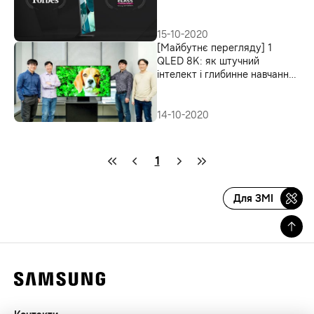
своїй категорії
15-10-2020
[Майбутнє перегляду] 1
QLED 8K: як штучний
інтелект і глибинне навчання
допомагають створювати
ультрачіткі відео
14-10-2020
1
Для ЗМІ