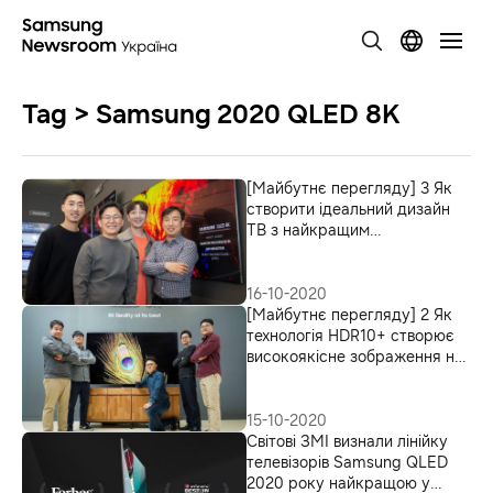
Tag > Samsung 2020 QLED 8K
[Майбутнє перегляду] 3 Як
створити ідеальний дизайн
ТВ з найкращим
зображенням та звуком
16-10-2020
[Mайбутнє перегляду] 2 Як
технологія HDR10+ створює
високоякісне зображення на
телевізорах QLED 8K
15-10-2020
Світові ЗМІ визнали лінійку
телевізорів Samsung QLED
2020 року найкращою у