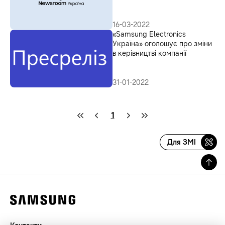
спрямована на потреби
найбільш вразливих верств
населення
16-03-2022
«Samsung Electronics
Україна» оголошує про зміни
в керівництві компанії
31-01-2022
1
Для ЗМІ