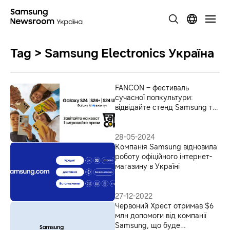
Tag > Samsung Electronics Україна
FANCON – фестиваль
сучасної попкультури:
відвідайте стенд Samsung та
отримайте можливість
виграти сертифікат на 10 тис.
грн та смартфон Galaxy S24
28-05-2024
Ultra
Компанія Samsung відновила
роботу офіційного інтернет-
магазину в Україні
27-12-2022
Червоний Хрест отримав $6
млн допомоги від компанії
Samsung, що буде