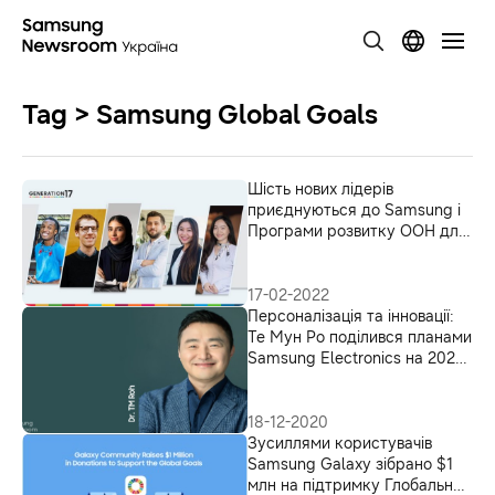
Tag > Samsung Global Goals
Шість нових лідерів
приєднуються до Samsung і
Програми розвитку ООН для
досягнення Глобальних цілей
17-02-2022
Персоналізація та інновації:
Те Мун Ро поділився планами
Samsung Electronics на 2021
рік
18-12-2020
Зусиллями користувачів
Samsung Galaxy зібрано $1
млн на підтримку Глобальних