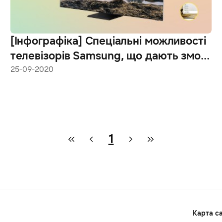
[Інфографіка] Спеціальні можливості
телевізорів Samsung, що дають змогу
насолоджуватися преміальним
25-09-2020
переглядом
1
Карта с