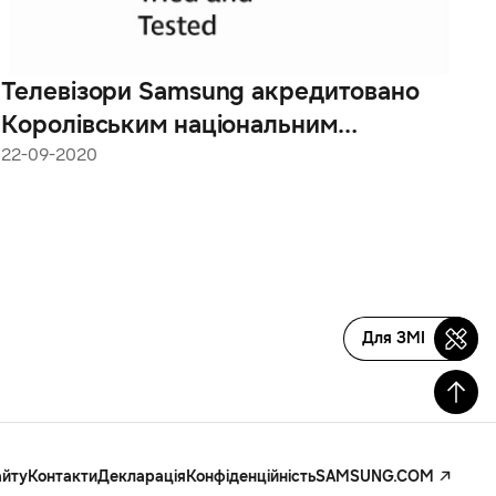
Телевізори Samsung акредитовано
Королівським національним
інститутом сліпих (RNIB) у Великій
22-09-2020
Британії
Для ЗМІ
айту
Контакти
Декларація
Конфіденційність
SAMSUNG.COM