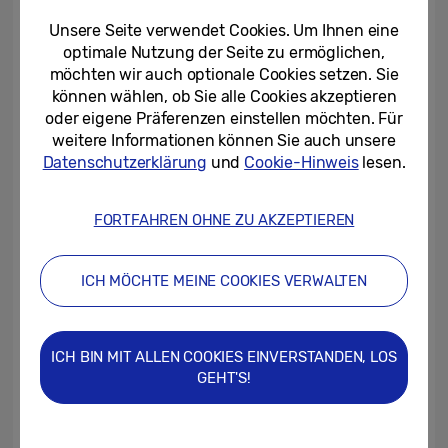
Unsere Seite verwendet Cookies. Um Ihnen eine
Der Kühlschrank verfügt zudem über einen
optimale Nutzung der Seite zu ermöglichen,
möchten wir auch optionale Cookies setzen. Sie
3
spülmaschinenfesten
griffbereiten BPA-
können wählen, ob Sie alle Cookies akzeptieren
4
freien
Pitcher, der automatisch mit
oder eigene Präferenzen einstellen möchten. Für
weitere Informationen können Sie auch unsere
gefiltertem Wasser aufgefüllt sowie mit
Datenschutzerklärung
und
Cookie-Hinweis
lesen.
5
Früchten oder Kräutern
aromatisiert
werden kann. Mit dem Dual Auto Ice
FORTFAHREN OHNE ZU AKZEPTIEREN
6
Maker
können zudem Eiswürfel in zwei
verschiedenen Größen hergestellt werden.
ICH MÖCHTE MEINE COOKIES VERWALTEN
Flexible Kühlung für die Frische
ICH BIN MIT ALLEN COOKIES EINVERSTANDEN, LOS
Die Bespoke Infinite Kühlschränke bieten
GEHT'S!
flexible Lagermöglichkeiten für
Lebensmittel. Diese können bei