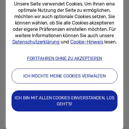
ein und bietet Reparaturen am...
Unsere Seite verwendet Cookies. Um Ihnen eine
optimale Nutzung der Seite zu ermöglichen,
02/06/2026
möchten wir auch optionale Cookies setzen. Sie
können wählen, ob Sie alle Cookies akzeptieren
Im Gespräch mit Thierry Henry:
oder eigene Präferenzen einstellen möchten. Für
Gemeinsam fernsehen und die
weitere Informationen können Sie auch unsere
Gemeinschaft feiern im...
Datenschutzerklärung
und
Cookie-Hinweis
lesen.
19/05/2026
FORTFAHREN OHNE ZU AKZEPTIEREN
Fantastische Kunst von Marija
Prymatschenko im Samsung Art
Store
ICH MÖCHTE MEINE COOKIES VERWALTEN
06/05/2026
Eine Studie zeigt: Europäische
ICH BIN MIT ALLEN COOKIES EINVERSTANDEN, LOS
Fußballfans legen mehr Wert auf
GEHT'S!
TV-Qualität als auf eine gute...
05/05/2026