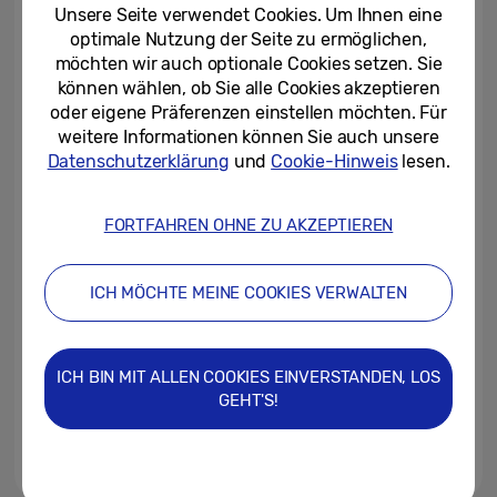
Jahrzehnt offener...
Unsere Seite verwendet Cookies. Um Ihnen eine
optimale Nutzung der Seite zu ermöglichen,
29/08/2024
möchten wir auch optionale Cookies setzen. Sie
können wählen, ob Sie alle Cookies akzeptieren
Samsung Electronics erhält ISO
oder eigene Präferenzen einstellen möchten. Für
27001-Zertifizierung für seine
weitere Informationen können Sie auch unsere
SmartThings-Plattform
Datenschutzerklärung
und
Cookie-Hinweis
lesen.
29/07/2024
FORTFAHREN OHNE ZU AKZEPTIEREN
[Editorial] Willkommen in der Ära
der mobilen AI
ICH MÖCHTE MEINE COOKIES VERWALTEN
21/02/2024
Samsung auf der CES 2024: Die
ICH BIN MIT ALLEN COOKIES EINVERSTANDEN, LOS
Vision von „AI for All”
GEHT'S!
09/01/2024