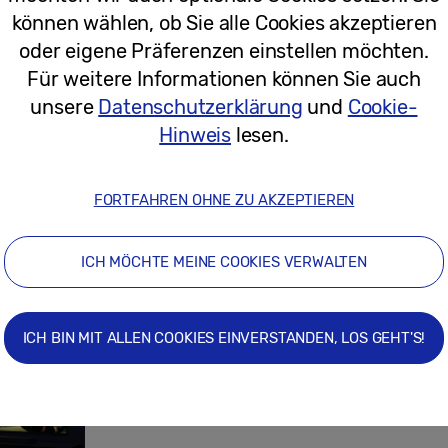
können wählen, ob Sie alle Cookies akzeptieren
07/05/2026
oder eigene Präferenzen einstellen möchten.
Für weitere Informationen können Sie auch
unsere
Datenschutzerklärung
und
Cookie-
Fantastische Kunst von Marija Prym
Hinweis
lesen.
Store
FORTFAHREN OHNE ZU AKZEPTIEREN
ICH MÖCHTE MEINE COOKIES VERWALTEN
06/05/2026
ICH BIN MIT ALLEN COOKIES EINVERSTANDEN, LOS GEHT'S!
Pressemitteilungen
Eine Studie zeigt: Europäische Fußba
TV-Qualität als auf eine gute Stimm