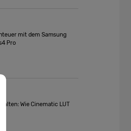
benteuer mit dem Samsung
s4 Pro
stalten: Wie Cinematic LUT
t