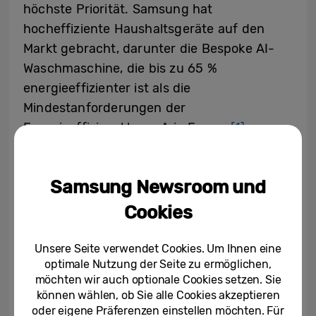
höchste Priorität. Samsung hat
hocheffiziente Haushaltsgeräte auf den
Markt gebracht, darunter die Bespoke AI-
Waschmaschine, die bis zu 65 %
energieeffizienter ist als die
Mindestanforderungen der
Energieeffizienzklasse A in Europa
[1]
,
fortschrittliche HLK-Lösungen und
Einbauküchenprodukte, die den strengen
Samsung Newsroom und
Nachhaltigkeitsanforderungen gerecht
werden.
Cookies
Lateinamerika verzeichnet weiterhin eine
Unsere Seite verwendet Cookies. Um Ihnen eine
optimale Nutzung der Seite zu ermöglichen,
starke Dynamik, angeführt von Lösungen
möchten wir auch optionale Cookies setzen. Sie
für Wäschepflege und Klimatisierung,
können wählen, ob Sie alle Cookies akzeptieren
während das steigende Interesse an Smart-
oder eigene Präferenzen einstellen möchten. Für