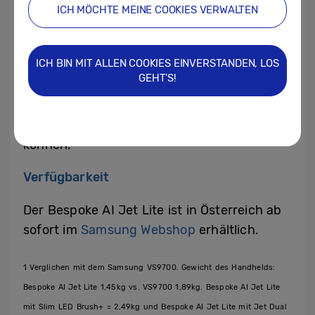
eine Vielzahl von spezialisierten
ICH MÖCHTE MEINE COOKIES VERWALTEN
Reinigungslösungen, wie z. B. Sprühkehrer,
Reinigungsstationen und verschiedene
ICH BIN MIT ALLEN COOKIES EINVERSTANDEN, LOS
Bürstenkonfigurationen, sodass
GEHT'S!
VerbraucherInnen den idealen Akku-
Staubsauger für die individuellen
Bedürfnisse ihres Hauses auswählen
können.
Verfügbarkeit
Der Bespoke AI Jet Lite ist in Österreich ab
sofort im
Samsung Webshop
erhältlich.
1 Verglichen mit dem Samsung VS9700. Gewicht des Handhelds:
Bespoke AI Jet Lite 1,45kg vs. VS9700 1,89kg. Bespoke AI Jet Lite
mit Slim LED Brush+ = 2,49kg und Bespoke AI Jet Lite mit Jet Dual