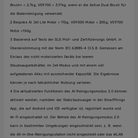
Brush+ = 2,7kg, VS9700 = 3,17kg, wenn er die Active Dual Brush für
die Bodenreinigung verwendet.
2 Bespoke AI Jet Lite Motor = 115g, VS9000 Motor = 205g, VS9700
Motor =150g.
3 Basierend auf Tests der SLG Prüf- und Zertifizierungs GmbH, in
Übereinstimmung mit der Norm IEC 62885-4 Cl.5.8. Gemessen am
Einlass des nicht motorisierten Geräts bei leerem
Staubsaugerbehälter, im Jet-Modus und mit einem voll
aufgeladenen Akku mit ausreichender Kapazität. Die Ergebnisse
können je nach tatsächlicher Nutzung variieren.
4 Die aktualisierten Funktionen des AI-Reinigungsmodus 2.0 können
aktiviert werden, nachdem der Stabstaubsauger in der SmartThings
App, die auf Android und iOS verfügbar ist, registriert wurde und
Wi-Fi eingeschaltet ist. Der Betrieb des AI-Reinigungsmodus 2.0
kann in bestimmten Umgebungen eingeschränkt sein, z. B. wenn
die All-in-One-Reinigungsstation nicht eingesteckt oder das WLAN