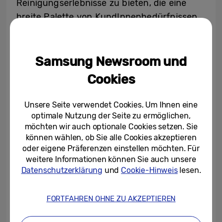
Reinigungserlebnisse zu bieten, die eine
breite Palette von KundInnenbedürfnissen
abdecken.
VerbraucherInnen, die auf der Suche nach
einem leistungsstarken kabellosen Akku-
Samsung Newsroom und
Staubsauger mit AI-unterstützter
Cookies
Funktionalität sind, können zum
leistungsstärksten Modell, dem Bespoke AI
Unsere Seite verwendet Cookies. Um Ihnen eine
Jet Ultra, greifen – mit einer Saugleistung
optimale Nutzung der Seite zu ermöglichen,
möchten wir auch optionale Cookies setzen. Sie
14
von bis zu 400 W
. Wer ein leichteres
können wählen, ob Sie alle Cookies akzeptieren
Modell bevorzugt, wählt den Bespoke AI Jet
oder eigene Präferenzen einstellen möchten. Für
Lite mit einer Saugleistung von bis zu 280 W.
weitere Informationen können Sie auch unsere
Datenschutzerklärung
und
Cookie-Hinweis
lesen.
Neben der Bespoke AI Jet-Serie bietet
Samsung eine umfassende Produktpalette
an, die Modelle wie den Jet 95, 85 und
FORTFAHREN OHNE ZU AKZEPTIEREN
andere umfasst. Jede Serie verfügt über