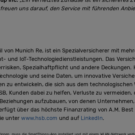
up Inc.
„Ein vernetztes Zuhause ist ein sichereres 
r freuen uns darauf, den Service mit führenden Anb
eil von Munich Re, ist ein Spezialversicherer mit me
t- und IoT-Technologiedienstleistungen. Das Vers
risiken, Spezialhaftpflicht und andere Deckungen. 
echnologie und seine Daten, um innovative Versich
en zu entwickeln, die sich aus dem technologischen 
HSB, Kunden dabei zu helfen, Verluste zu vermeiden,
e Beziehungen aufzubauen, von denen Unternehmen, 
erfügt über das höchste Finanzrating von A.M. Best
ie unter
www.hsb.com
und auf
LinkedIn
.
nen, muss die SmartThings-App installiert und mit einem WLAN-Netzwerk verbun