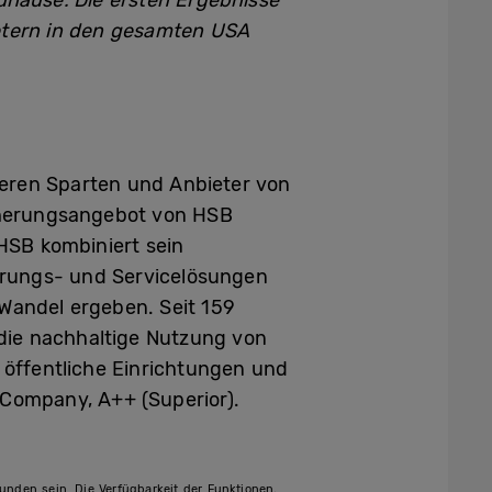
Zuhause. Die ersten Ergebnisse
ietern in den gesamten USA
hreren Sparten und Anbieter von
icherungsangebot von HSB
HSB kombiniert sein
erungs- und Servicelösungen
Wandel ergeben. Seit 159
 die nachhaltige Nutzung von
öffentliche Einrichtungen und
 Company, A++ (Superior).
den sein. Die Verfügbarkeit der Funktionen,