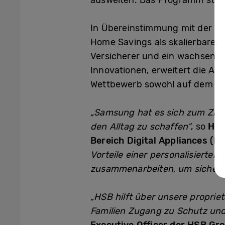
ausweiten. Das Programm steht
In Übereinstimmung mit der Ins
Home Savings als skalierbares
Versicherer und ein wachsend
Innovationen, erweitert die A
Wettbewerb sowohl auf dem Ve
„Samsung hat es sich zum Ziel 
den Alltag zu schaffen“
, so
Hye
Bereich Digital Appliances (D
Vorteile einer personalisierte
zusammenarbeiten, um sicherer
„HSB hilft über unsere proprie
Familien Zugang zu Schutz und