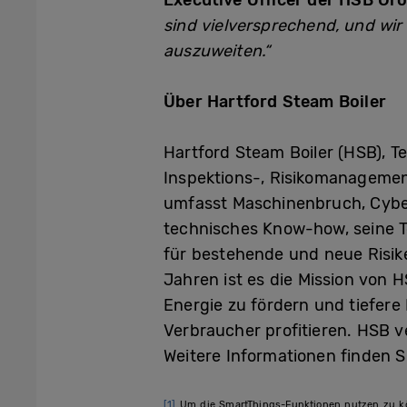
Executive Officer der HSB Gro
sind vielversprechend, und wi
auszuweiten.“
Über Hartford Steam Boiler
Hartford Steam Boiler (HSB), T
Inspektions-, Risikomanagemen
umfasst Maschinenbruch, Cyber
technisches Know-how, seine T
für bestehende und neue Risik
Jahren ist es die Mission von 
Energie zu fördern und tiefer
Verbraucher profitieren. HSB v
Weitere Informationen finden S
[1]
Um die SmartThings-Funktionen nutzen zu kön