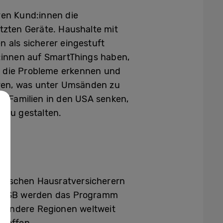
en Kund:innen die
tzten Geräte. Haushalte mit
n als sicherer eingestuft
:innen auf SmartThings haben,
st, die Probleme erkennen und
hren, was unter Umsänden zu
ür Familien in den USA senken,
u zu gestalten.
nischen Hausratversicherern
nd HSB werden das Programm
d andere Regionen weltweit