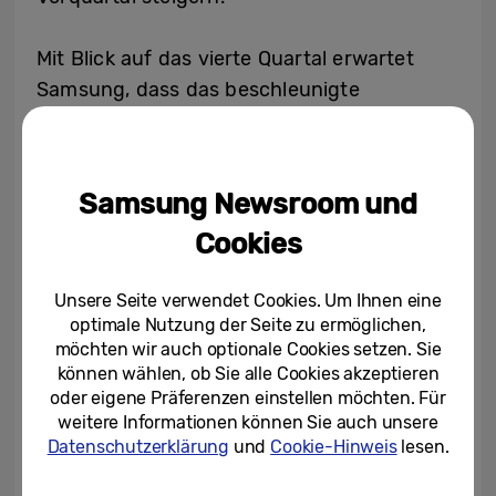
Mit Blick auf das vierte Quartal erwartet
Samsung, dass das beschleunigte
Wachstum der AI-Industrie sowohl für die
DS- als auch für die DX-Division neue
Marktchancen bieten wird. Der
Samsung Newsroom und
Geschäftsbereich DS konzentriert sich
Cookies
indessen auf die Optimierung der
Performance. Erreicht werden soll das
Unsere Seite verwendet Cookies. Um Ihnen eine
durch eine Steigerung des Verkaufs von
optimale Nutzung der Seite zu ermöglichen,
Speicherprodukten mit hoher
möchten wir auch optionale Cookies setzen. Sie
Wertschöpfung, die auf AI-Anwendungen
können wählen, ob Sie alle Cookies akzeptieren
oder eigene Präferenzen einstellen möchten. Für
zugeschnitten sind. Das Unternehmen
weitere Informationen können Sie auch unsere
erwartet für das vierte Quartal zudem einen
Datenschutzerklärung
und
Cookie-Hinweis
lesen.
starken Halbleitermarkt, angetrieben von
der anhaltenden Dynamik bei AI-