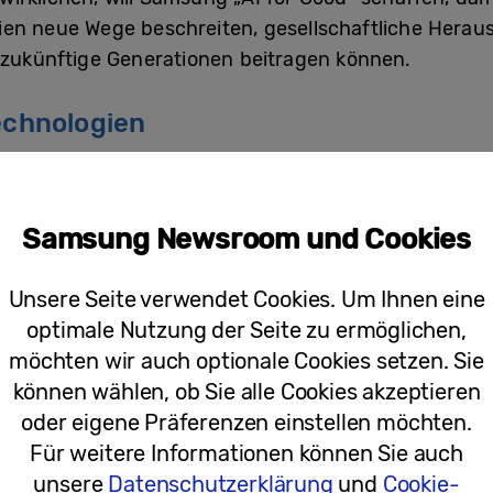
ien neue Wege beschreiten, gesellschaftliche Hera
 zukünftige Generationen beitragen können.
echnologien
s Unternehmen, AI nutzen zu wollen, um neue Anwe
 schützen und das tägliche Leben aller Nutzerinnen
Samsung Newsroom und Cookies
ahrzehnt Investitionen leite „AI for All” die Forsc
ternehmens gleichermaßen für EEntwicklerinnen und
Unsere Seite verwendet Cookies. Um Ihnen eine
optimale Nutzung der Seite zu ermöglichen,
möchten wir auch optionale Cookies setzen. Sie
 eine AI zu schaffen, die die Geräte stärker individua
können wählen, ob Sie alle Cookies akzeptieren
 die ihre abendlichen Routinen einfacher gestalten w
oder eigene Präferenzen einstellen möchten.
 ihrem Umzug noch an die neue Umgebung gewöhnen,
Für weitere Informationen können Sie auch
en und Innovatoren, die mit Spitzentechnologien ar
unsere
Datenschutzerklärung
und
Cookie-
ivatsphäre, indem das Unternehmen AI-Funktionen dir