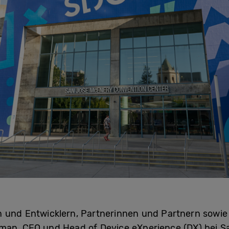
n und Entwicklern, Partnerinnen und Partnern sowi
man, CEO und Head of Device eXperience (DX) bei S