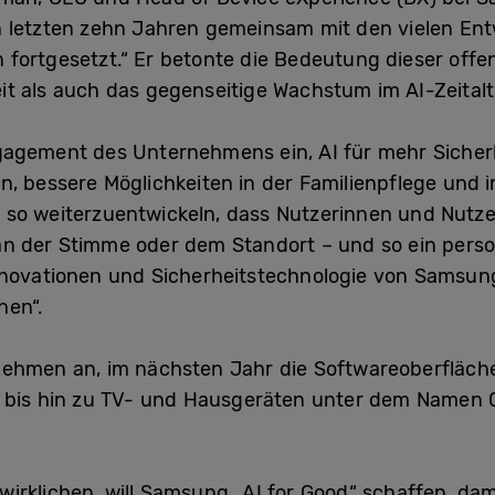
n letzten zehn Jahren gemeinsam mit den vielen Ent
 fortgesetzt.“ Er betonte die Bedeutung dieser of
t als auch das gegenseitige Wachstum im AI-Zeitalt
agement des Unternehmens ein, AI für mehr Sicherh
en, bessere Möglichkeiten in der Familienpflege und
so weiterzuentwickeln, dass Nutzerinnen und Nutzer
 der Stimme oder dem Standort – und so ein personal
Innovationen und Sicherheitstechnologie von Samsun
hen“.
nehmen an, im nächsten Jahr die Softwareoberfläche
n bis hin zu TV- und Hausgeräten unter dem Namen O
erwirklichen, will Samsung „AI for Good“ schaffen, d