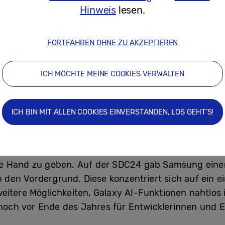
Hinweis
lesen.
ter hoch performante Funktionen angeboten, für di
FORTFAHREN OHNE ZU AKZEPTIEREN
 All“ sollen die Galaxy AI Funktionen auf Samsung M
reativität und Kommunikation zu verbessern. Maßge
ICH MÖCHTE MEINE COOKIES VERWALTEN
innen und Nutzern zu vereinfachen wie beispielsweis
ttformübergreifende AI-Verbesserungen für Bixby, 
ICH BIN MIT ALLEN COOKIES EINVERSTANDEN, LOS GEHT'S!
f One UI 7
f ausgelegt, den Nutzerinnen und Nutzern individuell
e Hand zu geben. Auf der SDC24 gab Samsung einen k
n den Vordergrund. Diese konzentriert sich auf ein e
itere Möglichkeiten, Galaxy AI-Funktionen nahtlos in
 noch vor Ende des Jahres für Entwicklerinnen und E