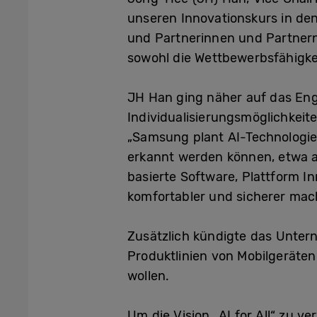
unseren Innovationskurs in de
und Partnerinnen und Partnern
sowohl die Wettbewerbsfähigkei
JH Han ging näher auf das Eng
Individualisierungsmöglichkeit
„Samsung plant AI-Technologie 
erkannt werden können, etwa an
basierte Software, Plattform 
komfortabler und sicherer mac
Zusätzlich kündigte das Unter
Produktlinien von Mobilgeräte
wollen.
Um die Vision „AI for All“ zu v