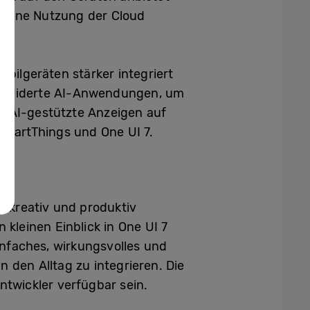
e eine Nutzung der Cloud
obilgeräten stärker integriert
schneiderte AI-Anwendungen, um
e AI-gestützte Anzeigen auf
SmartThings und One UI 7.
, kreativ und produktiv
leinen Einblick in One UI 7
infaches, wirkungsvolles und
 den Alltag zu integrieren. Die
ntwickler verfügbar sein.