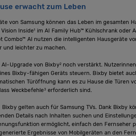
ause erwacht zum Leben
äte von Samsung können das Leben im gesamten Ha
Vision Inside
im AI Family Hub™ Kühlschrank oder A
1
ot Combo™ AI nutzen die intelligenten Hausgeräte v
r und leichter zu machen.
s AI-Upgrade von Bixby
noch verstärkt. Nutzerinnen
2
ines Bixby-fähigen Geräts steuern. Bixby bietet auc
tomatischen Türöffnung kann es zu Hause die Türen v
dass Weckbefehle
erforderlich sind.
3
n Bixby gelten auch für Samsung TVs. Dank Bixby k
nden Details nach Inhalten suchen und Einstellung
enungsfunktion ermöglicht, einfach den Fernseher 
enerierte Ergebnisse von Mobilgeräten an den Fer