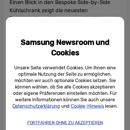
Einen Blick in den Bespoke Side-by-Side
Kühlschrank zeigt die neuesten
Technologien zur Lagerung und Kühlung
von Lebensmitteln. Das integrierte
TM
Beverage Center
mit Wasserspender und
Samsung Newsroom und
AutoFill-Wasserkrug mit Infuser sorgt
Cookies
jederzeit für perfekt gekühltes oder
5
natürlich aromatisiertes Wasser
. Wer seine
Unsere Seite verwendet Cookies. Um Ihnen eine
Getränke gern noch kälter genießt, nutzt
optimale Nutzung der Seite zu ermöglichen,
den Dual Auto Ice Maker für frische
möchten wir auch optionale Cookies setzen. Sie
TM
Eiswürfen oder Ice Bites
.
können wählen, ob Sie alle Cookies akzeptieren
oder eigene Präferenzen einstellen möchten. Für
weitere Informationen können Sie auch unsere
Ganz so wie der Bespoke Side-by-Side
Datenschutzerklärung
und
Cookie-Hinweis
lesen.
Kühlschrank wird der Bespoke Top-Mounted
Gefrierschrank in eleganten Farben
FORTFAHREN OHNE ZU AKZEPTIEREN
angeboten, damit sich dieser in jeder