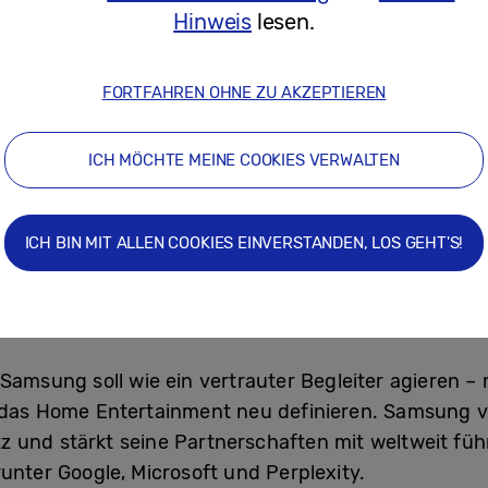
Hinweis
lesen.
I Wash+ passt sich an die Kleidung an und verbraucht bis
11
der Energieeffizienzklasse A benötigt wird.
FORTFAHREN OHNE ZU AKZEPTIEREN
 Wash optimiert den Reinigungszyklus entsprechend de
-Funktion sorgt dafür, dass sich die Tür nach dem Spül
ICH MÖCHTE MEINE COOKIES VERWALTEN
as Geschirr schneller trocknen.
riertem Dunstabzug:
Integration des Dunstabzugs in das K
ICH BIN MIT ALLEN COOKIES EINVERSTANDEN, LOS GEHT'S!
ome Entertainment neu
Samsung soll wie ein vertrauter Begleiter agieren –
 das Home Entertainment neu definieren. Samsung v
z und stärkt seine Partnerschaften mit weltweit f
unter Google, Microsoft und Perplexity.