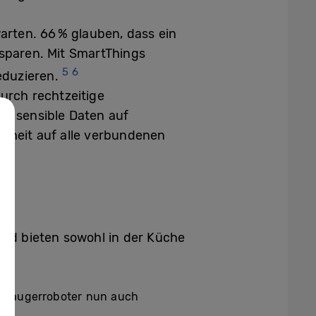
warten. 66 % glauben, dass ein
 sparen. Mit SmartThings
5
6
eduzieren.
urch rechtzeitige
t sensible Daten auf
rheit auf alle verbundenen
nd bieten sowohl in der Küche
bsaugerroboter nun auch