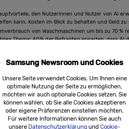
Hauptvorteile, den Nutzerinnen und Nutzer von AI er
lfen kann, Kosten im Blick zu behalten und Geld zu
romverbrauch von Waschmaschinen um bis zu 70 % r
htiges Thema: 40 % der Befragten erwarten, dass AI d
es Zuhauses verbessert. Samsung Knox Vault schütz
Matrix den Schutz mit systemübergreifender Siche
Samsung Newsroom und Cookies
Unsere Seite verwendet Cookies. Um Ihnen eine
omfort
optimale Nutzung der Seite zu ermöglichen,
möchten wir auch optionale Cookies setzen. Sie
8
e
von Samsung bringen zusätzliche AI-Funktionen u
können wählen, ob Sie alle Cookies akzeptieren
n optimiertes Wohnerlebnis:
oder eigene Präferenzen einstellen möchten.
Für weitere Informationen können Sie auch
9
ra:
Dank verbesserter AI-Objekterkennung
kann der Stau
unsere
Datenschutzerklärung
und
Cookie-
ente, erkennen.