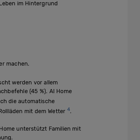
s Leben im Hintergrund
rer machen.
scht werden vor allem
achbefehle (45 %). AI Home
rch die automatische
4
Rollläden mit dem Wetter
.
I Home unterstützt Familien mit
nung.