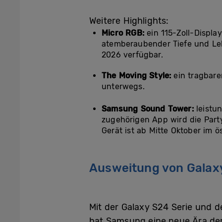
Weitere Highlights:
Micro RGB
:
ein 115-Zoll-Displa
atemberaubender Tiefe und Leb
2026 verfügbar.
The Moving Style:
ein tragbare
unterwegs.
Samsung Sound Tower:
leistu
zugehörigen App wird die Par
Gerät ist ab Mitte Oktober im ö
Ausweitung von Galaxy
Mit der Galaxy S24
Serie und 
hat Samsung
eine neue Ära de