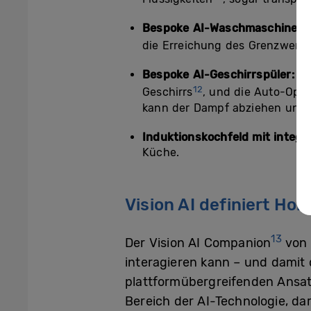
Bespoke AI-Waschmaschine:
A
die Erreichung des Grenzwerts 
Bespoke AI-Geschirrspüler:
AI
12
Geschirrs
, und die Auto-Open
kann der Dampf abziehen und d
Induktionskochfeld mit integ
Küche.
Vision AI definiert H
13
Der Vision AI Companion
von 
interagieren kann – und damit
plattformübergreifenden Ansat
Bereich der AI-Technologie, dar