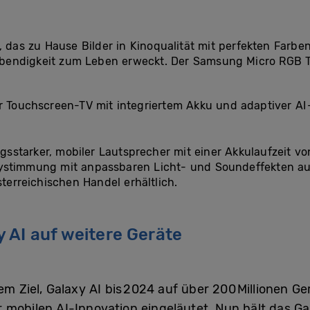
y, das zu Hause Bilder in Kinoqualität mit perfekten Farbe
endigkeit zum Leben erweckt. Der Samsung Micro RGB TV
r Touchscreen-TV mit integriertem Akku und adaptiver AI 
ngsstarker, mobiler Lautsprecher mit einer Akkulaufzeit v
tystimmung mit anpassbaren Licht- und Soundeffekten a
sterreichischen Handel erhältlich.
 AI auf weitere Geräte
dem
Ziel
, Galaxy AI bis 2024
auf
ü
ber 200 Millionen G
r mobilen
A
I-
Innovation
eingeläutet. Nun hält das
Ga