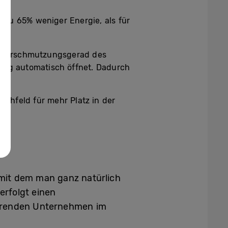
 zu 65% weniger Energie, als für
m Verschmutzungsgerad des
gang automatisch öffnet. Dadurch
ochfeld für mehr Platz in der
 mit dem man ganz natürlich
erfolgt einen
ührenden Unternehmen im