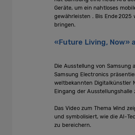
Geräte
,
um
e
in nahtloses mobil
gewährleisten
.
Bis Ende 2025 w
bringen.
«Future Living, Now» a
Die Ausstellung von Samsung au
Samsung Electronics präsentie
weltbekannten Digitalkünstler M
Eingang der Ausstellungshalle 
Das Video zum Thema Wind zeig
und symbolisiert, wie die AI-T
zu bereichern.