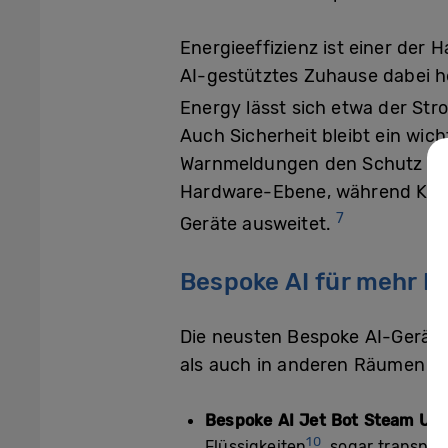
Energieeffizienz ist einer der 
AI-gestütztes Zuhause dabei he
Energy lässt sich etwa der St
Auch Sicherheit bleibt ein wic
Warnmeldungen den Schutz ihr
Hardware-Ebene, während Knox 
7
Geräte ausweitet.
Bespoke AI für mehr K
Die neusten Bespoke AI-Gerät
als auch in anderen Räumen ei
Bespoke AI Jet Bot Steam Ult
10
Flüssigkeiten
, sogar transpar