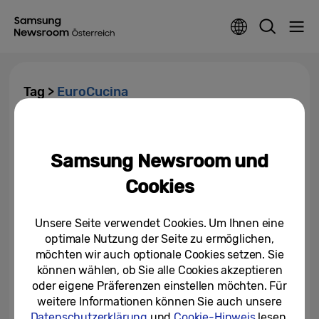
Tag >
EuroCucina
Samsung präsentiert neue
Kücheneinbaugeräte und den
Samsung Newsroom und
vernetzten Lebensstil auf der...
Cookies
17/04/2024
Unsere Seite verwendet Cookies. Um Ihnen eine
optimale Nutzung der Seite zu ermöglichen,
möchten wir auch optionale Cookies setzen. Sie
können wählen, ob Sie alle Cookies akzeptieren
oder eigene Präferenzen einstellen möchten. Für
weitere Informationen können Sie auch unsere
Datenschutzerklärung
und
Cookie-Hinweis
lesen.