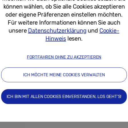
können wählen, ob Sie alle Cookies akzeptieren
24/06/2025
oder eigene Präferenzen einstellen möchten.
Für weitere Informationen können Sie auch
unsere
Datenschutzerklärung
und
Cookie-
Eine Smartphone-Kamera, die verste
Hinweis
lesen.
Nutzer sehen – und darauf reagiert
FORTFAHREN OHNE ZU AKZEPTIEREN
ICH MÖCHTE MEINE COOKIES VERWALTEN
16/06/2025
ICH BIN MIT ALLEN COOKIES EINVERSTANDEN, LOS GEHT'S!
Pressemitteilungen
Samsung Galaxy S25 Edge: Leistungs
ultradünner Form mit Profi-Kamera