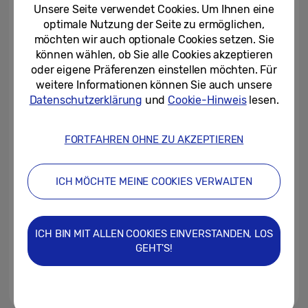
Window
Unsere Seite verwendet Cookies. Um Ihnen eine
optimale Nutzung der Seite zu ermöglichen,
21/08/2023
möchten wir auch optionale Cookies setzen. Sie
können wählen, ob Sie alle Cookies akzeptieren
Samsung stellt die neuesten
oder eigene Präferenzen einstellen möchten. Für
Galaxy Z Fold5-, Z Flip5-, Tab
weitere Informationen können Sie auch unsere
S9- und Watch6-Funktionen...
Datenschutzerklärung
und
Cookie-Hinweis
lesen.
16/08/2023
FORTFAHREN OHNE ZU AKZEPTIEREN
Startschuss: Verkaufsstart der
Samsung Galaxy Neuheiten
ICH MÖCHTE MEINE COOKIES VERWALTEN
11/08/2023
[Galaxy Unpacked 2023]
ICH BIN MIT ALLEN COOKIES EINVERSTANDEN, LOS
Samsung zeigt ein einzigartiges
GEHT'S!
Lifestyle-Erlebnis im Flip Side...
10/08/2023