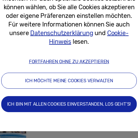
können wählen, ob Sie alle Cookies akzeptieren
02/12/2024
oder eigene Präferenzen einstellen möchten.
Für weitere Informationen können Sie auch
unsere
Datenschutzerklärung
und
Cookie-
Pressemitteilungen
Hinweis
lesen.
Countdown für Paris: Samsung statte
österreichische Paralympics-Team mi
FORTFAHREN OHNE ZU AKZEPTIEREN
ICH MÖCHTE MEINE COOKIES VERWALTEN
19/07/2024
ICH BIN MIT ALLEN COOKIES EINVERSTANDEN, LOS GEHT'S!
Pressemitteilungen
Zum Launch der Samsung Galaxy Watc
Wien für guten Zweck gebrochen