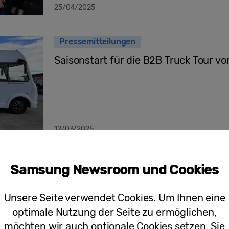
25/04/2025
Pressemitteilungen
Saisonstart für die B2B Truck Tour v
12/03/2025
Pressemitteilungen
Samsung Newsroom und Cookies
Bells & Beats: Samsungs musikalisch
Groove in die Adventszeit
Unsere Seite verwendet Cookies. Um Ihnen eine
optimale Nutzung der Seite zu ermöglichen,
möchten wir auch optionale Cookies setzen. Sie