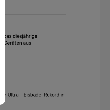
t das diesjährige
t Geräten aus
h Ultra – Eisbade-Rekord in