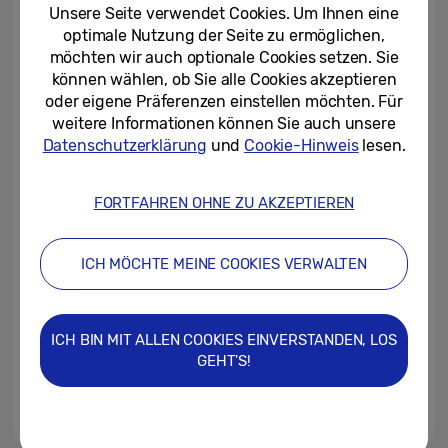
allen Smartphones erlebbar
Unsere Seite verwendet Cookies. Um Ihnen eine
optimale Nutzung der Seite zu ermöglichen,
18/04/2024
möchten wir auch optionale Cookies setzen. Sie
können wählen, ob Sie alle Cookies akzeptieren
Smarte Kaffeepause mit
oder eigene Präferenzen einstellen möchten. Für
Samsung Österreich
weitere Informationen können Sie auch unsere
Datenschutzerklärung
und
Cookie-Hinweis
lesen.
05/04/2024
FORTFAHREN OHNE ZU AKZEPTIEREN
Erneuter Startschuss für
landesweite B2B Truck Tour von
Samsung Österreich
ICH MÖCHTE MEINE COOKIES VERWALTEN
12/03/2024
Samsung Galaxy A55 5G und
ICH BIN MIT ALLEN COOKIES EINVERSTANDEN, LOS
Galaxy A35 5G: Mehr mobile
GEHT'S!
Sicherheit und Innovationen...
11/03/2024