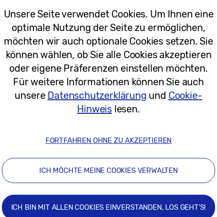
01/10/2025
Unsere Seite verwendet Cookies. Um Ihnen eine
optimale Nutzung der Seite zu ermöglichen,
Pressemitteilungen
möchten wir auch optionale Cookies setzen. Sie
können wählen, ob Sie alle Cookies akzeptieren
Samsung eröffnet Sleeptember mit e
oder eigene Präferenzen einstellen möchten.
Meeres
Für weitere Informationen können Sie auch
unsere
Datenschutzerklärung
und
Cookie-
Hinweis
lesen.
22/08/2025
FORTFAHREN OHNE ZU AKZEPTIEREN
Pressemitteilungen
ICH MÖCHTE MEINE COOKIES VERWALTEN
30-Tage-Challenge: Der Sleeptember
Österreich ein, Schlaf neu zu entdec
ICH BIN MIT ALLEN COOKIES EINVERSTANDEN, LOS GEHT'S!