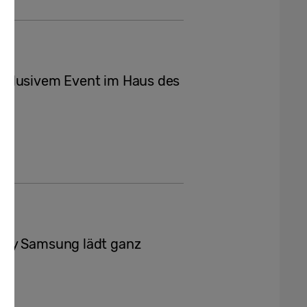
xklusivem Event im Haus des
 by Samsung lädt ganz
ken