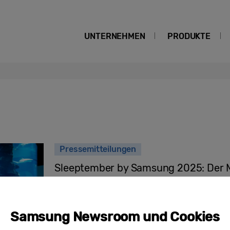
UNTERNEHMEN
PRODUKTE
Pressemitteilungen
Sleeptember by Samsung 2025: Der 
endet mit einzigartiger Meditation v
Haifischbecken Wiens
Samsung Newsroom und Cookies