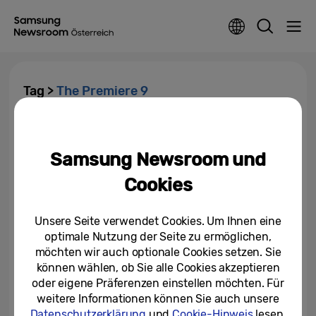
Tag >
The Premiere 9
Samsung bringt mit The
Premiere 9 und The Premiere 7
Samsung Newsroom und
echtes Kinogefühl in die...
Cookies
09/09/2024
IFA 2024: Samsung präsentiert
Unsere Seite verwendet Cookies. Um Ihnen eine
die Leistungsfähigkeit seiner AI-
optimale Nutzung der Seite zu ermöglichen,
Produkte, um eine vernetzte...
möchten wir auch optionale Cookies setzen. Sie
können wählen, ob Sie alle Cookies akzeptieren
05/09/2024
oder eigene Präferenzen einstellen möchten. Für
weitere Informationen können Sie auch unsere
Datenschutzerklärung
und
Cookie-Hinweis
lesen.