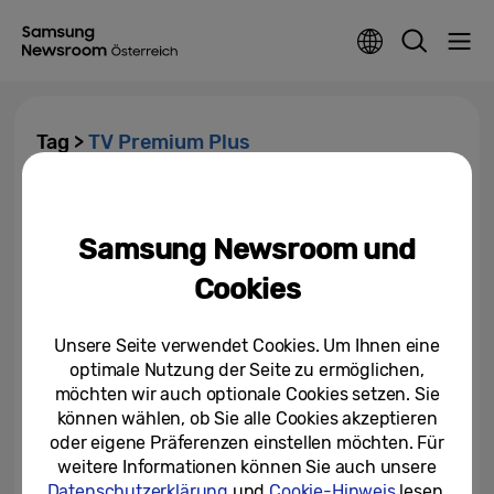
Tag >
TV Premium Plus
Samsung Electronics führt in
Wien den Premium Plus-Service
Samsung Newsroom und
ein und bietet Reparaturen am...
Cookies
02/06/2026
Unsere Seite verwendet Cookies. Um Ihnen eine
optimale Nutzung der Seite zu ermöglichen,
möchten wir auch optionale Cookies setzen. Sie
können wählen, ob Sie alle Cookies akzeptieren
oder eigene Präferenzen einstellen möchten. Für
weitere Informationen können Sie auch unsere
Datenschutzerklärung
und
Cookie-Hinweis
lesen.