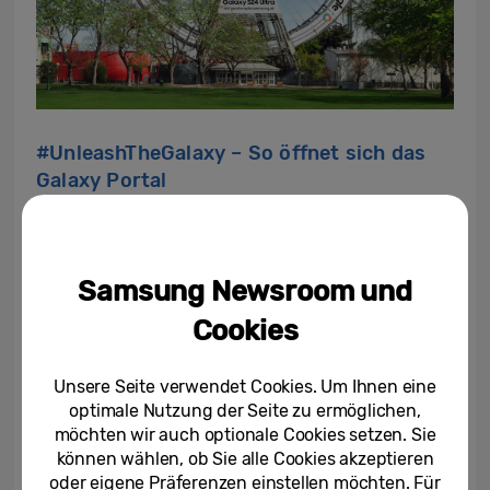
#UnleashTheGalaxy – So öffnet sich das
Galaxy Portal
Durch Aufrufen der Seite
gewinnspiel.samsung.at
und Öffnen der
Samsung Newsroom und
darauf verlinkten AR-Filter, wird beim
Wiener Riesenrad das Portal zu einer
Cookies
anderen visuellen Galaxie eröffnet.
Diejenigen, die dieses digitale, bildstarke
Unsere Seite verwendet Cookies. Um Ihnen eine
optimale Nutzung der Seite zu ermöglichen,
und immersive Erlebnis auf TikTok oder
möchten wir auch optionale Cookies setzen. Sie
Instagram teilen und @samsungaustria
können wählen, ob Sie alle Cookies akzeptieren
taggen, nehmen an dem Gewinnspiel teil
oder eigene Präferenzen einstellen möchten. Für