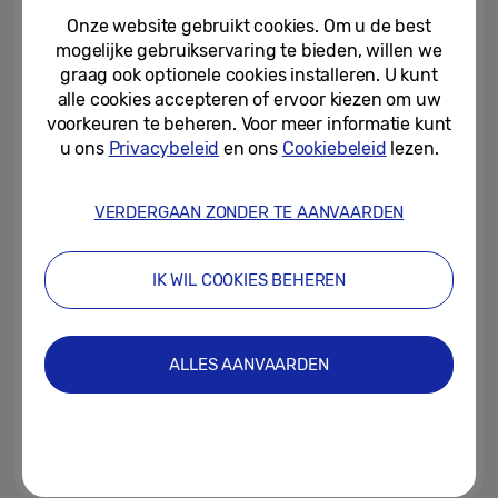
for First Quarter 2026
Onze website gebruikt cookies. Om u de best
mogelijke gebruikservaring te bieden, willen we
07-04-2026
graag ook optionele cookies installeren. U kunt
alle cookies accepteren of ervoor kiezen om uw
Samsung presenteert ‘Design is
an Act of Love’-tentoonstelling
voorkeuren te beheren. Voor meer informatie kunt
op Milan Design Week 2026
u ons
Privacybeleid
en ons
Cookiebeleid
lezen.
19-03-2026
VERDERGAAN ZONDER TE AANVAARDEN
Samsungs Corporate
Citizenship Office maakt tien
wereldwijde Solve for...
IK WIL COOKIES BEHEREN
11-02-2026
Samsung Electronics
ALLES AANVAARDEN
Announces Fourth Quarter and
FY 2025 Results
29-01-2026