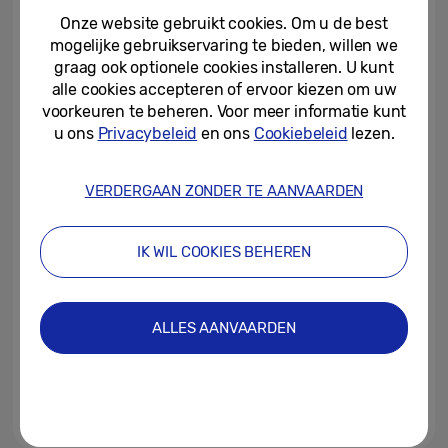
242.254 kWh aan energie...
Onze website gebruikt cookies. Om u de best
mogelijke gebruikservaring te bieden, willen we
15-07-2026
graag ook optionele cookies installeren. U kunt
alle cookies accepteren of ervoor kiezen om uw
Deze zomer geniet je slimmer
van de wedstrijd
voorkeuren te beheren. Voor meer informatie kunt
u ons
Privacybeleid
en ons
Cookiebeleid
lezen.
01-07-2026
VERDERGAAN ZONDER TE AANVAARDEN
Samsung lanceert campagne
‘Your Companion to AI Living’
IK WIL COOKIES BEHEREN
04-06-2026
Nieuwe EU-gedragscode voor
ALLES AANVAARDEN
energiezuinige apparaten
ondertekend door Samsung
19-05-2026