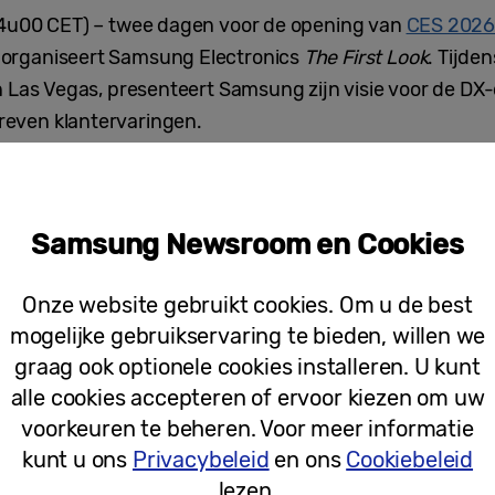
04u00 CET) – twee dagen voor de opening van
CES 202
organiseert Samsung Electronics
The First Look
. Tijde
n Las Vegas, presenteert Samsung zijn visie voor de DX-
even klantervaringen.
ntent van Samsung voor meer informatie over de deeln
Samsung Newsroom en Cookies
Onze website gebruikt cookies. Om u de best
Persberichten
mogelijke gebruikservaring te bieden, willen we
graag ook optionele cookies installeren. U kunt
Samsung schetst hoe FAST, creators 
alle cookies accepteren of ervoor kiezen om uw
toekomst van televisie vormgeven ti
voorkeuren te beheren. Voor meer informatie
kunt u ons
Privacybeleid
en ons
Cookiebeleid
lezen.