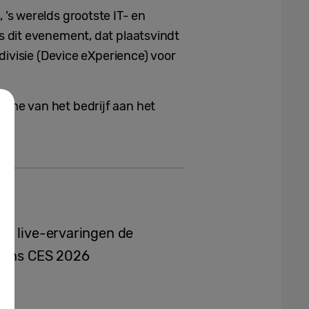
6
, ’s werelds grootste IT- en
ns dit evenement, dat plaatsvindt
divisie (Device eXperience) voor
ame van het bedrijf aan het
en live-ervaringen de
jdens CES 2026