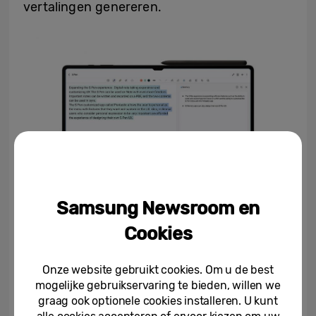
vertalingen genereren.
Samsung Newsroom en
Cookies
Grenzeloze creativiteit
Onze website gebruikt cookies. Om u de best
mogelijke gebruikservaring te bieden, willen we
De nieuwste Galaxy-update stimuleert de
graag ook optionele cookies installeren. U kunt