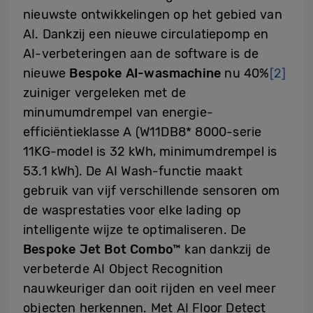
nieuwste ontwikkelingen op het gebied van
AI. Dankzij een nieuwe circulatiepomp en
AI-verbeteringen aan de software is de
nieuwe
Bespoke AI-wasmachine
nu 40%
[2]
zuiniger vergeleken met de
minumumdrempel van energie-
efficiëntieklasse A (W11DB8* 8000-serie
11KG-model is 32 kWh, minimumdrempel is
53.1 kWh). De AI Wash-functie maakt
gebruik van vijf verschillende sensoren om
de wasprestaties voor elke lading op
intelligente wijze te optimaliseren. De
Bespoke Jet Bot Combo™
kan dankzij de
verbeterde AI Object Recognition
nauwkeuriger dan ooit rijden en veel meer
objecten herkennen. Met AI Floor Detect