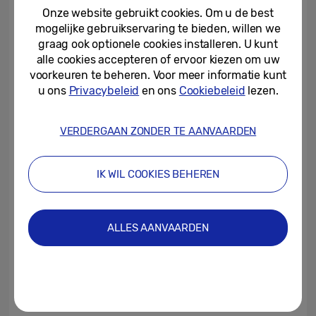
vorige Gen2-processor, en het is de snelste
Onze website gebruikt cookies. Om u de best
processor van Samsung tot nu toe. Dit
mogelijke gebruikservaring te bieden, willen we
resulteert in een sublieme beeldkwaliteit die
graag ook optionele cookies installeren. U kunt
alle cookies accepteren of ervoor kiezen om uw
content levensechter maakt dan ooit
voorkeuren te beheren. Voor meer informatie kunt
tevoren. Voor sportfans lost de AI Motion
u ons
Privacybeleid
en ons
Cookiebeleid
lezen.
Enhancer Pro veelvoorkomende problemen
bij het streamen van wedstrijden in hoge
VERDERGAAN ZONDER TE AANVAARDEN
resolutie op door balvervorming te
verminderen. Het detecteert automatisch
IK WIL COOKIES BEHEREN
om welke sport het gaat en past het juiste
baldetectiemodel toe met behulp van AI
deep learning-technologie.
ALLES AANVAARDEN
Ook zullen de nieuwste innovaties op het
gebied van
Transparante MICRO LED
worden getoond tijdens ‘World of Samsung’.