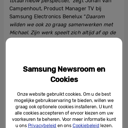
totaal nieuw perspectief,”
zegt Johan Van
Campenhout, Product Manager TV bij
Samsung Electronics Benelux “
Daarom
wilden we ook zo graag samenwerken
met
Michael. Zijn werk speelt zich altijd af op de
grenzen van kunst en perceptie. Cercle doet
hetzelfde met muziek, film en cultuur. Bij
Samsung willen we mensen laten zien hoe
veelzeggend, inspirerend en kleurrijk de
Samsung Newsroom en
wereld kan zijn. Met Michael, Cercle en de
Cookies
visuele power van de super Neo QLED
hebben we dat doel bereikt.”
Onze website gebruikt cookies. Om u de best
mogelijke gebruikservaring te bieden, willen we
graag ook optionele cookies installeren. U kunt
alle cookies accepteren of ervoor kiezen om uw
voorkeuren te beheren. Voor meer informatie kunt
u ons
Privacybeleid
en ons
Cookiebeleid
lezen.