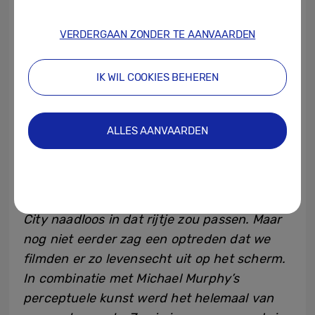
VERDERGAAN ZONDER TE AANVAARDEN
IK WIL COOKIES BEHEREN
ALLES AANVAARDEN
“In één woord: wow,”
zegt Cercle-oprichter
Derek Barbolla.
“We hebben wereldwijd al
heel wat mooie video’s geschoten en we
wisten dat de Skywalk-video met Gorgon
City naadloos in dat rijtje zou passen. Maar
nog niet eerder zag een optreden dat we
filmden er zo levensecht uit op het scherm.
In combinatie met Michael Murphy’s
perceptuele kunst werd het helemaal van