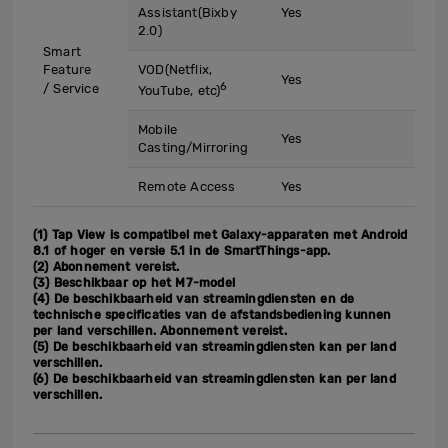
Assistant(Bixby
Yes
2.0)
Smart
Feature
VOD(Netflix,
Yes
6
/ Service
YouTube, etc)
Mobile
Yes
Casting/Mirroring
Remote Access
Yes
(1) Tap View is compatibel met Galaxy-apparaten met Android
8.1 of hoger en versie 5.1 in de SmartThings-app.
(2) Abonnement vereist.
(3) Beschikbaar op het M7-model
(4) De beschikbaarheid van streamingdiensten en de
technische specificaties van de afstandsbediening kunnen
per land verschillen. Abonnement vereist.
(5) De beschikbaarheid van streamingdiensten kan per land
verschillen.
(6) De beschikbaarheid van streamingdiensten kan per land
verschillen.