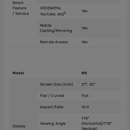
Smart
Feature
VOD(Netflix,
Yes
5
/ Service
YouTube, etc)
Mobile
Yes
Casting/Mirroring
Remote Access
Yes
Model
M5
Screen Size (Inch)
27”, 32”
Flat / Curved
Flat
Aspect Ratio
16:9
178°
Viewing Angle
(Horizontal)/178°
Display
(Vertical)