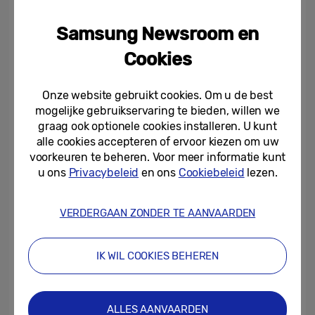
Samsung Newsroom en
Cookies
Onze website gebruikt cookies. Om u de best
mogelijke gebruikservaring te bieden, willen we
Privacy en veiligheid
graag ook optionele cookies installeren. U kunt
Digitaal welzijn is een actueel
alle cookies accepteren of ervoor kiezen om uw
maatschappelijk thema: 46% van de ouders
voorkeuren te beheren. Voor meer informatie kunt
met kinderen tussen 0 en 6 jaar oud maakt
u ons
Privacybeleid
en ons
Cookiebeleid
lezen.
zich zorgen over het gebruik van mobiele
toestellen door hun kinderen, zo blijkt uit
VERDERGAAN ZONDER TE AANVAARDEN
het onderzoek van Samsung (*). Bij ouders
met kinderen tussen de 7 en 12 jaar oud is
IK WIL COOKIES BEHEREN
dat 56%. Ouders zijn vooral bezorgd dat
hun kinderen ongewenste online inhoud te
zien krijgen (64%), dat ze te veel tijd achter
ALLES AANVAARDEN
het scherm doorbrengen (64%) en dat ze