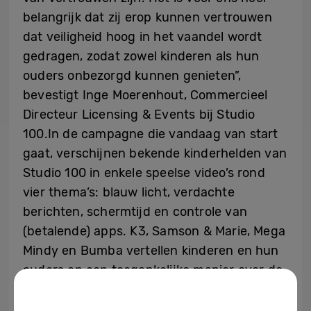
belangrijk dat zij erop kunnen vertrouwen
dat veiligheid hoog in het vaandel wordt
gedragen, zodat zowel kinderen als hun
ouders onbezorgd kunnen genieten”,
bevestigt Inge Moerenhout, Commercieel
Directeur Licensing & Events bij Studio
100.In de campagne die vandaag van start
gaat, verschijnen bekende kinderhelden van
Studio 100 in enkele speelse video’s rond
vier thema’s: blauw licht, verdachte
berichten, schermtijd en controle van
(betalende) apps. K3, Samson & Marie, Mega
Mindy en Bumba vertellen kinderen en hun
ouders op een toegankelijke manier over de
risico’s én de oplossingen