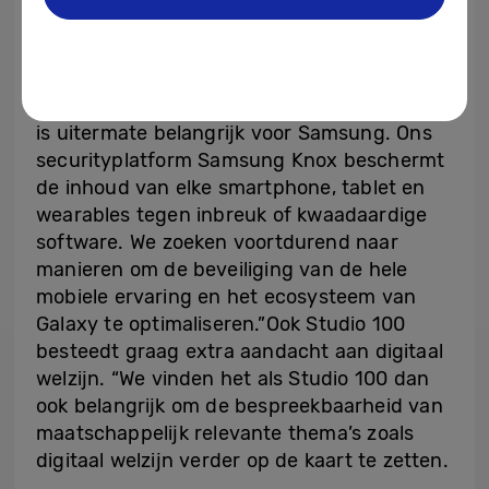
berichten ontvangen van vreemden
(59%).“Privacy en veiligheid zijn intrinsiek
met elkaar verbonden”, zegt Sven Adams
van Samsung. “De beveiliging van toestellen
is uitermate belangrijk voor Samsung. Ons
securityplatform Samsung Knox beschermt
de inhoud van elke smartphone, tablet en
wearables tegen inbreuk of kwaadaardige
software. We zoeken voortdurend naar
manieren om de beveiliging van de hele
mobiele ervaring en het ecosysteem van
Galaxy te optimaliseren.”Ook Studio 100
besteedt graag extra aandacht aan digitaal
welzijn. “We vinden het als Studio 100 dan
ook belangrijk om de bespreekbaarheid van
maatschappelijk relevante thema’s zoals
digitaal welzijn verder op de kaart te zetten.