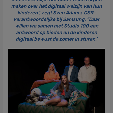
maken over het digitaal welzijn van hun
kinderen”, zegt Sven Adams, CSR-
verantwoordelijke bij Samsung. “Daar
willen we samen met Studio 100 een
antwoord op bieden en de kinderen
digitaal bewust de zomer in sturen.’