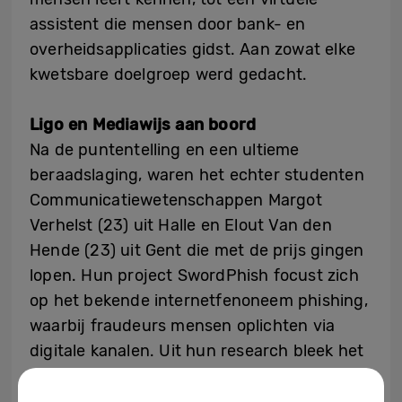
assistent die mensen door bank- en
overheidsapplicaties gidst. Aan zowat elke
kwetsbare doelgroep werd gedacht.
Ligo en Mediawijs aan boord
Na de puntentelling en een ultieme
beraadslaging, waren het echter studenten
Communicatiewetenschappen Margot
Verhelst (23) uit Halle en Elout Van den
Hende (23) uit Gent die met de prijs gingen
lopen. Hun project SwordPhish focust zich
op het bekende internetfenoneem phishing,
waarbij fraudeurs mensen oplichten via
digitale kanalen. Uit hun research bleek het
probleem bij anderstaligen in Vlaanderen
weinig gekend. “Anderstaligen zijn zich niet