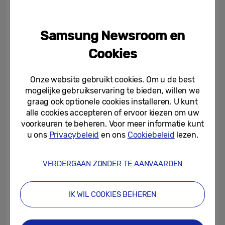
bewust van dergelijke online fraude”, vertelt
Margot Verhelst. “SwordPhish is een
Samsung Newsroom en
educatieve tool waarbij ze met
Cookies
voorbeeldmails en praktische oefeningen
leren wat phishing is en hoe niet in de val
Onze website gebruikt cookies. Om u de best
ervan te trappen.” Beide studenten gingen
mogelijke gebruikservaring te bieden, willen we
ook meteen op zoek naar mogelijke
graag ook optionele cookies installeren. U kunt
partners: Ligo, de federatie van Centra voor
alle cookies accepteren of ervoor kiezen om uw
voorkeuren te beheren. Voor meer informatie kunt
Basiseducatie in Vlaanderen en Brussel,
u ons
Privacybeleid
en ons
Cookiebeleid
lezen.
toonde meteen concrete interesse. “De
uitrol is gestart. Dankzij Mediawijs en Ligo
VERDERGAAN ZONDER TE AANVAARDEN
blijft ons idee geen theoretisch concept,
maar kunnen we binnenkort mensen écht
IK WIL COOKIES BEHEREN
vooruithelpen.”
Investeren in jongeren