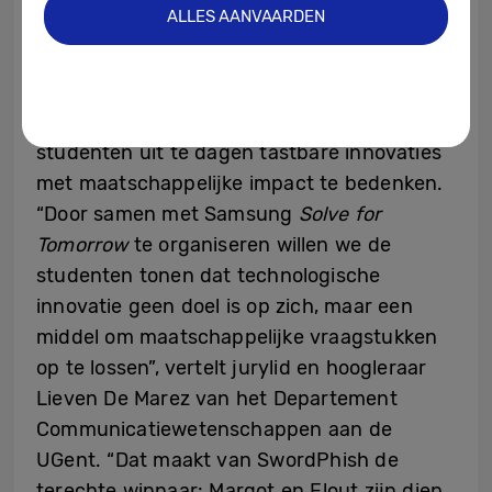
ALLES AANVAARDEN
Dat is ook exact wat
Solve for Tomorrow,
Samsungs wereldwijde programma voor
jongeren, wil bereiken: de
ondernemersgeest aanwakkeren door
studenten uit te dagen tastbare innovaties
met maatschappelijke impact te bedenken.
“Door samen met Samsung
Solve for
Tomorrow
te organiseren willen we de
studenten tonen dat technologische
innovatie geen doel is op zich, maar een
middel om maatschappelijke vraagstukken
op te lossen”, vertelt jurylid en hoogleraar
Lieven De Marez van het Departement
Communicatiewetenschappen aan de
UGent. “Dat maakt van SwordPhish de
terechte winnaar: Margot en Elout zijn diep