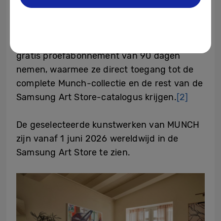
wereld elke dag van kunst kunnen genieten.
Eigenaren van compatibele Samsung TV’s in
Europa die nog geen abonnement op de
Samsung Art Store hebben, kunnen een
gratis proefabonnement van 90 dagen
nemen, waarmee ze direct toegang tot de
complete Munch-collectie en de rest van de
Samsung Art Store-catalogus krijgen.
[2]
De geselecteerde kunstwerken van MUNCH
zijn vanaf 1 juni 2026 wereldwijd in de
Samsung Art Store te zien.