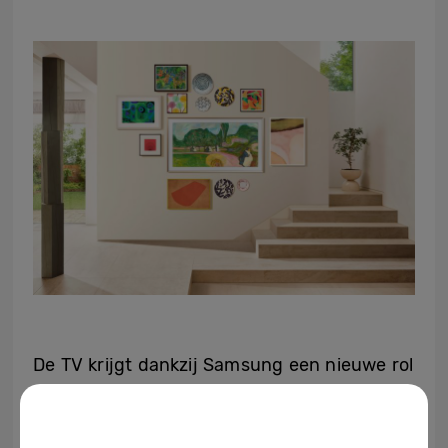
De TV krijgt dankzij Samsung een nieuwe rol
in huis, door een combinatie van
hoogwaardige beeldschermtechnologie en