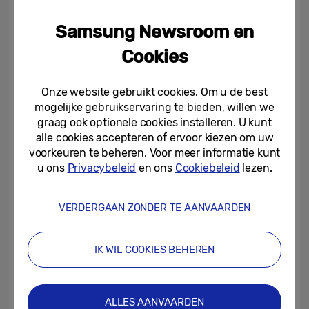
stijlvolle kunstwerken die op natuurlijke
wijze in elk interieur passen. De Samsung
Samsung Newsroom en
Art Store is op steeds meer Art TV’s
Cookies
beschikbaar, waaronder The Frame, OLED,
Neo QLED en Micro RGB
[1]
. Kunstwerken van
Onze website gebruikt cookies. Om u de best
toonaangevende musea, galerieën en
mogelijke gebruikservaring te bieden, willen we
kunstenaars geven interieurs net wat meer
graag ook optionele cookies installeren. U kunt
stijl.
alle cookies accepteren of ervoor kiezen om uw
voorkeuren te beheren. Voor meer informatie kunt
u ons
Privacybeleid
en ons
Cookiebeleid
lezen.
Via de Samsung Art Store kunnen
gebruikers meer dan 5.000 kunstwerken
VERDERGAAN ZONDER TE AANVAARDEN
van bekende kunstenaars en instellingen
bekijken, waaronder nu ook werken van
IK WIL COOKIES BEHEREN
MUNCH. Ieder kunstwerk wordt
natuurgetrouw in hoge kwaliteit
weergegeven, zodat mensen over de hele
ALLES AANVAARDEN