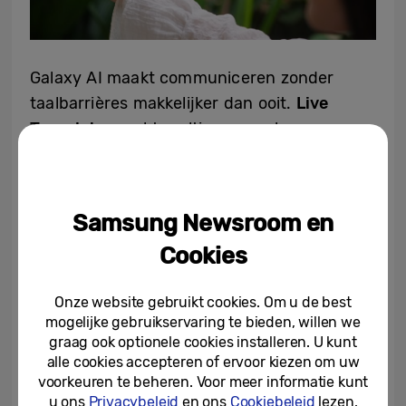
Galaxy AI maakt communiceren zonder
taalbarrières makkelijker dan ooit.
Live
Translate
maakt realtime spraak- en
tekstvertalingen van telefoongesprekken
mogelijk.
Chat Assist
ondersteunt bij het
perfectioneren van de toon van berichten
Samsung Newsroom en
en zorgt ervoor dat de boodschap overkomt
Cookies
zoals bedoeld. Onderweg kan
Android Auto
binnenkomende berichten samenvatten,
Onze website gebruikt cookies. Om u de best
antwoorden en acties aanbevelen, zoals het
mogelijke gebruikservaring te bieden, willen we
delen van de verwachte aankomsttijd.
graag ook optionele cookies installeren. U kunt
alle cookies accepteren of ervoor kiezen om uw
voorkeuren te beheren. Voor meer informatie kunt
u ons
Privacybeleid
en ons
Cookiebeleid
lezen.
Circle to Search: exclusief op toestellen