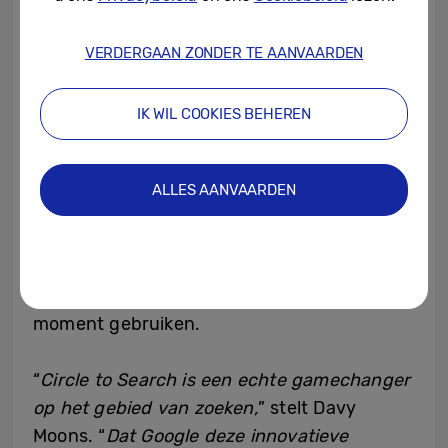
van Samsung en Google
VERDERGAAN ZONDER TE AANVAARDEN
De Galaxy S24 opent niet alleen de deur
naar de toekomst van communicatie, maar
IK WIL COOKIES BEHEREN
is ook een van de eerste telefoons waarop
Circle to Search met Google beschikbaar is.
ALLES AANVAARDEN
Met Circle to Search kunnen gebruikers alles
op het scherm omcirkelen en markeren om
direct relevante zoekresultaten te zien,
zonder de app te verlaten die zij op dat
moment gebruiken.
“
Circle to Search is een echte gamechanger
op het gebied van zoeken,
” stelt Davy
Moons. “
Dat Google deze innovatieve