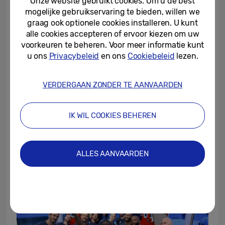
Onze website gebruikt cookies. Om u de best
locaties om fans oog in oog te brengen met
mogelijke gebruikservaring te bieden, willen we
hun favoriete paralympische atleten.
graag ook optionele cookies installeren. U kunt
TM
alle cookies accepteren of ervoor kiezen om uw
De Olympic
rendezvous @ Samsung |
voorkeuren te beheren. Voor meer informatie kunt
Square Marigny wordt heropend van 29
u ons
Privacybeleid
en ons
Cookiebeleid
lezen.
augustus tot tot 8 september van 10.00
tot 22.00 uur.
VERDERGAAN ZONDER TE AANVAARDEN
TM
De Olympic
rendezvous @ Samsung |
Champs-Élysées 125 is tot 31 oktober
IK WIL COOKIES BEHEREN
geopend van maandag tot en met
zaterdag van 10.00 tot 20.00 uur en op
zondag van 11.00 tot 20.00 uur.
ALLES AANVAARDEN