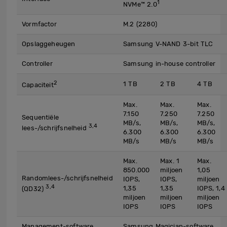
1
NVMe™ 2.0
Vormfactor
M.2 (2280)
Opslaggeheugen
Samsung V-NAND 3-bit TLC
Controller
Samsung in-house controller
2
1 TB
2 TB
4 TB
Capaciteit
Max.
Max.
Max.
7.150
7.250
7.250
Sequentiële
MB/s,
MB/s,
MB/s,
3,4
lees-/schrijfsnelheid
6.300
6.300
6.300
MB/s
MB/s
MB/s
Max.
Max. 1
Max.
850.000
miljoen
1,05
Randomlees-/schrijfsnelheid
IOPS,
IOPS,
miljoen
3,4
1,35
1,35
IOPS, 1,4
(QD32)
miljoen
miljoen
miljoen
IOPS
IOPS
IOPS
Management-software
Samsung Magician-software