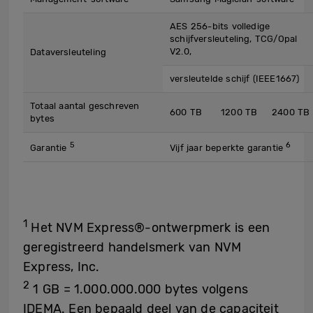
AES 256-bits volledige
schijfversleuteling, TCG/Opal
V2.0,
Dataversleuteling
versleutelde schijf (IEEE1667)
Totaal aantal geschreven
600 TB
1200 TB
2400 TB
bytes
5
6
Garantie
Vijf jaar beperkte garantie
1
Het NVM Express®-ontwerpmerk is een
geregistreerd handelsmerk van NVM
Express, Inc.
2
1 GB = 1.000.000.000 bytes volgens
IDEMA. Een bepaald deel van de capaciteit