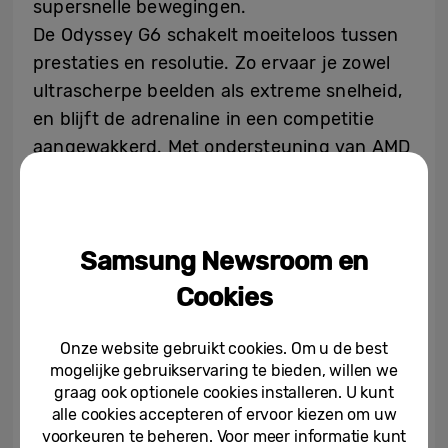
supersnelle bewegingen.
De Odyssey G6 schakelt moeiteloos tussen
prestaties en resolutie. Zo ervaar je zowel
ultrascherpe beelden als extreme snelheid,
en blijft de adrenaline in een competitie
aangewakkerd. Met ondersteuning van AMD
FreeSync Premium en NVIDIA G-Sync
Compatible
[3]
zorgt de Odyssey G6 ervoor
dat elk beeld vloeiend is, elke kleur
Samsung Newsroom en
eruitspringt en elk moment responsief
aanvoelt.
Cookies
Odyssey G8: een keuze in hoge resolutie
Onze website gebruikt cookies. Om u de best
voor 6K, 5K en OLED
mogelijke gebruikservaring te bieden, willen we
graag ook optionele cookies installeren. U kunt
De Odyssey G8-serie wordt in 2026
alle cookies accepteren of ervoor kiezen om uw
voorkeuren te beheren. Voor meer informatie kunt
uitgebreid met drie verschillende modellen,