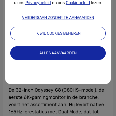
u ons
Privacybeleid
en ons
Cookiebeleid
lezen.
elk met een andere balans tussen resolutie
en snelheid.
VERDERGAAN ZONDER TE AANVAARDEN
IK WIL COOKIES BEHEREN
ALLES AANVAARDEN
De 32-inch Odyssey G8 (G80HS-model), de
eerste 6K-gamingmonitor in de branche,
voert het assortiment aan. Hij levert native
165Hz-prestaties met Dual Mode, dat tot