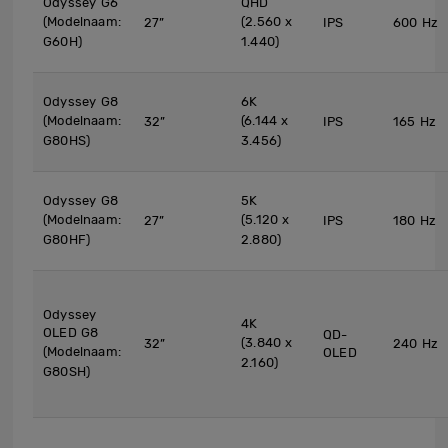
Odyssey G6
QHD
(Modelnaam:
(2.560 x
27”
IPS
600 Hz
G60H)
1.440)
Odyssey G8
6K
(Modelnaam:
(6.144 x
32”
IPS
165 Hz
G80HS)
3.456)
Odyssey G8
5K
(Modelnaam:
(5.120 x
27”
IPS
180 Hz
G80HF)
2.880)
Odyssey
4K
OLED G8
QD-
(3.840 x
32”
240 Hz
(Modelnaam:
OLED
2.160)
G80SH)