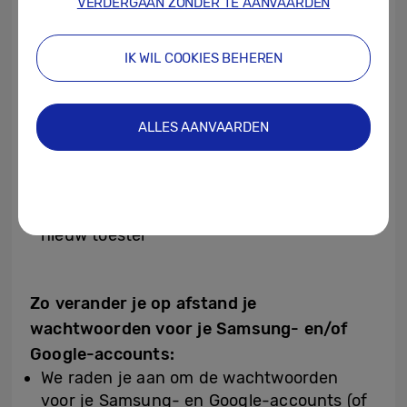
VERDERGAAN ZONDER TE AANVAARDEN
permanent verwijderd en kunnen niet
worden hersteld
IK WIL COOKIES BEHEREN
Hierdoor wordt je telefoon ook gereset,
wat betekent dat je hem niet meer kunt
vinden en bedienen via Samsung Zoeken
ALLES AANVAARDEN
Zorg ervoor dat je regelmatig een back-up
van je gegevens in de cloud maakt, zodat
je ze waar nodig kunt terugzetten op een
nieuw toestel
Zo verander je op afstand je
wachtwoorden voor je Samsung- en/of
Google-accounts:
We raden je aan om de wachtwoorden
voor je Samsung- en Google-accounts (of