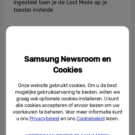
ingesteld toen je de Lost Mode op je
toestel instelde
Zo verwijder je op afstand gegevens op je
Samsung Galaxy-toestel:
Ga naar de website voor
Samsung Zoeken
Samsung Newsroom en
Selecteer de telefoon die je wilt wissen en
Cookies
kies gegevens wissen
Verifieer de inloggegevens voor je
Onze website gebruikt cookies. Om u de best
Samsung-account
mogelijke gebruikservaring te bieden, willen we
graag ook optionele cookies installeren. U kunt
Bekijk de gegevens informatie en tik op
alle cookies accepteren of ervoor kiezen om uw
Wissen om te bevestigen
voorkeuren te beheren. Voor meer informatie kunt
u ons
Privacybeleid
en ons
Cookiebeleid
lezen.
Let op! Alle gegevens op je mobiel,
inclusief Samsung Pay-informatie, worden