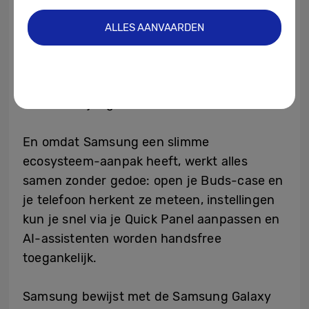
wereldster uit BTS, die een iconische
bijdrage leverde aan de Galaxy-tune “Over
ALLES AANVAARDEN
The Horizon,” een geluid dat al jaren bij
Samsungs identiteit hoort. Deze creatieve
samenwerking brengt een extra vleugje
cultuur en jong elan naar de techwereld.
En omdat Samsung een slimme
ecosysteem-aanpak heeft, werkt alles
samen zonder gedoe: open je Buds-case en
je telefoon herkent ze meteen, instellingen
kun je snel via je Quick Panel aanpassen en
AI-assistenten worden handsfree
toegankelijk.
Samsung bewijst met de Samsung Galaxy