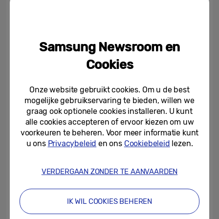
lock-screen, zonder te klikken, dankzij Now
Brief.
De camera’s pakken beter licht en detail,
Samsung Newsroom en
wat betekent dat je zelfs in schemerige
Cookies
cafés of festivaldecors sterke foto’s en
video’s maakt zonder ingewikkelde
Onze website gebruikt cookies. Om u de best
instellingen.
mogelijke gebruikservaring te bieden, willen we
graag ook optionele cookies installeren. U kunt
alle cookies accepteren of ervoor kiezen om uw
De Galaxy Buds4 Pro zijn het perfecte
voorkeuren te beheren. Voor meer informatie kunt
lifestyle-accessoire. Ze leveren 24-bit hifi-
u ons
Privacybeleid
en ons
Cookiebeleid
lezen.
geluid voor je playlists en podcasts, terwijl
Adaptive Noise Cancelling je focus houdt
VERDERGAAN ZONDER TE AANVAARDEN
wanneer dat nodig is. En als je dacht dat
alleen specs interessant zijn, think again.
IK WIL COOKIES BEHEREN
Samsung werkt opnieuw met SUGA, de