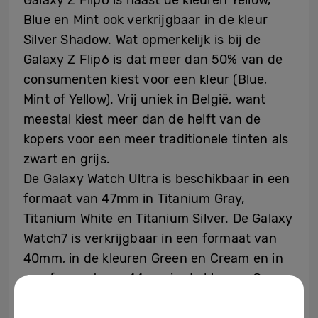
Blue en Mint ook verkrijgbaar in de kleur
Silver Shadow. Wat opmerkelijk is bij de
Galaxy Z Flip6 is dat meer dan 50% van de
consumenten kiest voor een kleur (Blue,
Mint of Yellow). Vrij uniek in België, want
meestal kiest meer dan de helft van de
kopers voor een meer traditionele tinten als
zwart en grijs.
De Galaxy Watch Ultra is beschikbaar in een
formaat van 47mm in Titanium Gray,
Titanium White en Titanium Silver. De Galaxy
Watch7 is verkrijgbaar in een formaat van
40mm, in de kleuren Green en Cream en in
een formaat van 44mm in de kleuren Green
en Silver. Vanuit de pre-orders koos maar
liefst 58% voor Titanium Grey met het