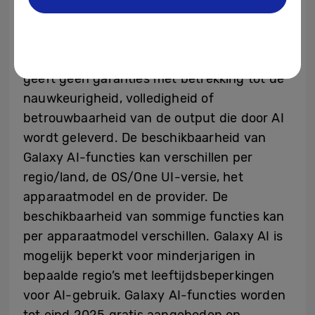
[1]
Voor Samsung AI-functies, is mogelijk
een aanmelding bij een Samsung-account
vereist. Samsung doet geen beloftes, en
geeft geen garanties met betrekking tot de
nauwkeurigheid, volledigheid of
betrouwbaarheid van de output die door AI
wordt geleverd. De beschikbaarheid van
Galaxy AI-functies kan verschillen per
regio/land, de OS/One UI-versie, het
apparaatmodel en de provider. De
beschikbaarheid van sommige functies kan
per apparaatmodel verschillen. Galaxy AI is
mogelijk beperkt voor minderjarigen in
bepaalde regio’s met leeftijdsbeperkingen
voor AI-gebruik. Galaxy AI-functies worden
tot eind 2025 gratis aangeboden op