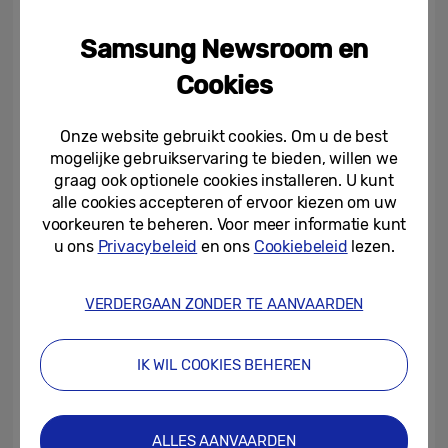
opvallende oranje horlogebandje , 35% voor
Samsung Newsroom en
Titanium Silver en 7% voor Titanium White.
Cookies
De Galaxy Buds3-serie is verkrijgbaar in
Onze website gebruikt cookies. Om u de best
twee kleuren: Silver en White.
mogelijke gebruikservaring te bieden, willen we
De Galaxy Z Fold6, Galaxy Z Flip6, Galaxy
graag ook optionele cookies installeren. U kunt
Watch Ultra, Galaxy Watch7 en de Galaxy
alle cookies accepteren of ervoor kiezen om uw
Buds3-serie zijn vanaf 24 juli 2024
voorkeuren te beheren. Voor meer informatie kunt
u ons
Privacybeleid
en ons
Cookiebeleid
lezen.
wereldwijd verkrijgbaar
[12]
.
VERDERGAAN ZONDER TE AANVAARDEN
Ga voor meer informatie naar:
Samsung
Newsroom
,
Samsungmobilepress.com
of
Samsung.com
.
IK WIL COOKIES BEHEREN
ALLES AANVAARDEN