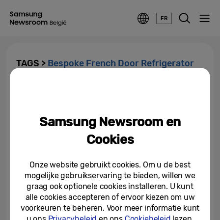
FR
TAGS >
Bespoke French Door Refrigerator
Nieuwe serie koelkasten van
Samsung met verbeterde
displays en AI Vision...
Samsung Newsroom en
24-03-2025
Cookies
Samsung onthult nieuwste
huishoudelijke apparatuur line-
Onze website gebruikt cookies. Om u de best
up tijdens BESPOKE...
mogelijke gebruikservaring te bieden, willen we
graag ook optionele cookies installeren. U kunt
04-04-2024
alle cookies accepteren of ervoor kiezen om uw
voorkeuren te beheren. Voor meer informatie kunt
u ons
Privacybeleid
en ons
Cookiebeleid
lezen.