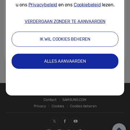
u ons
Privacybeleid
en ons
Cookiebeleid
lezen.
28-12-2022
VERDERGAAN ZONDER TE AANVAARDEN
Samsung toont innovatieve
startup-projecten van C-Lab
Inside en C-Lab Outside...
IK WIL COOKIES BEHEREN
04-01-2022
ALLES AANVAARDEN
1
Contact
SAMSUNG.COM
Privacy
Cookies
Cookies beheren