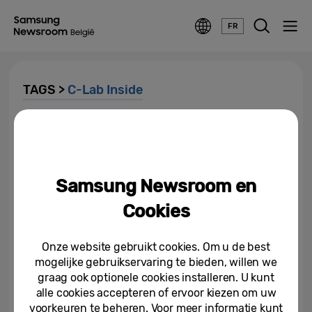
FR
TAGS >
C-Lab Inside
Samsung presenteert C-Lab-
start-ups op CES 2026
Samsung Newsroom en
29-12-2025
Cookies
Recordaantal Samsung C-Lab
Startups schitteren op CES
2024 en winnen 23...
Onze website gebruikt cookies. Om u de best
mogelijke gebruikservaring te bieden, willen we
28-12-2023
graag ook optionele cookies installeren. U kunt
alle cookies accepteren of ervoor kiezen om uw
Start-ups van Samsungs C-Lab
maken debuut op CES 2023
voorkeuren te beheren. Voor meer informatie kunt