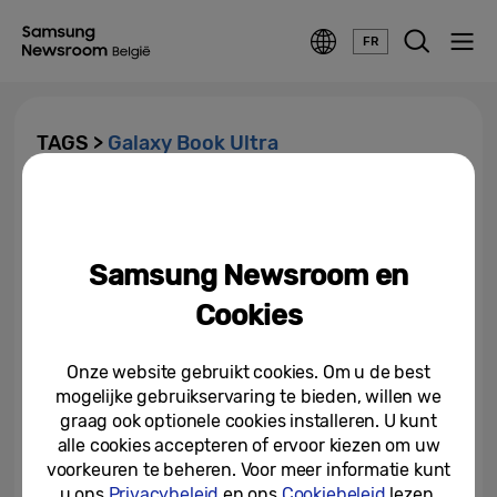
FR
TAGS >
Galaxy Book Ultra
De gloednieuwe Galaxy Book3-
serie: beleef het Samsung
Galaxy-ecosysteem als nooit...
Samsung Newsroom en
01-02-2023
Cookies
Onze website gebruikt cookies. Om u de best
mogelijke gebruikservaring te bieden, willen we
graag ook optionele cookies installeren. U kunt
alle cookies accepteren of ervoor kiezen om uw
voorkeuren te beheren. Voor meer informatie kunt
u ons
Privacybeleid
en ons
Cookiebeleid
lezen.